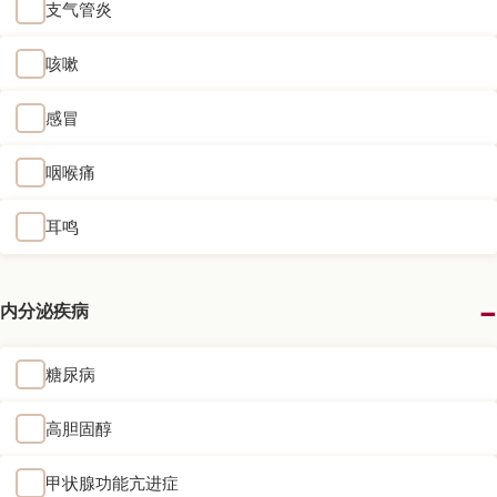
支气管炎
咳嗽
感冒
咽喉痛
耳鸣
内分泌疾病
糖尿病
高胆固醇
甲状腺功能亢进症