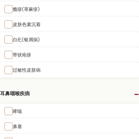
瘾疹(荨麻疹)
皮肤色素沉着
白疕(银屑病)
带状疱疹
过敏性皮肤病
耳鼻咽喉疾病
哮喘
鼻塞