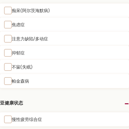
痴呆(阿尔茨海默病)
焦虑症
注意力缺陷/多动症
抑郁症
不寐(失眠)
帕金森病
亚健康状态
慢性疲劳综合症