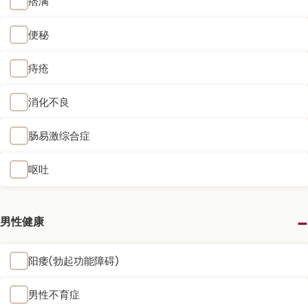
痞满
便秘
痔疮
消化不良
肠易激综合症
呕吐
男性健康
阳痿(勃起功能障碍)
男性不育症