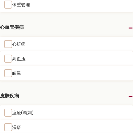
体重管理
心血管疾病
心脏病
高血压
眩晕
皮肤疾病
痤疮(粉刺)
湿疹